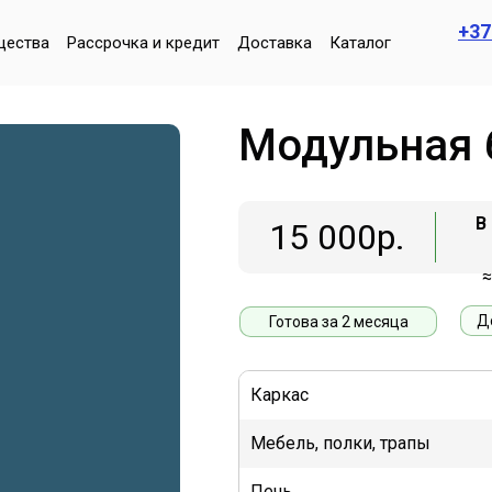
+37
щества
Рассрочка и кредит
Доставка
Каталог
Модульная 
В
15 000р.
≈
Д
Готова за 2 месяца
Каркас
Мебель, полки, трапы
Печь