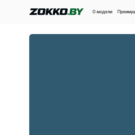
О модели
Преиму