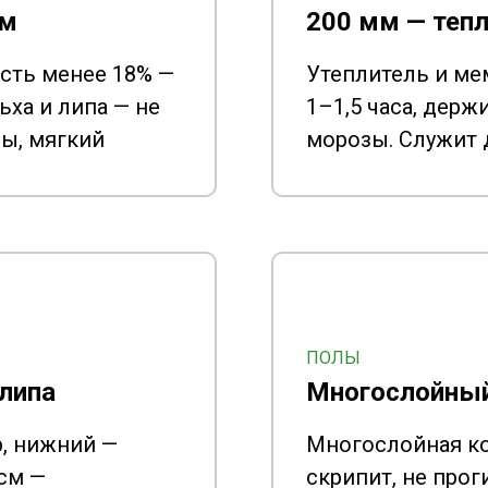
ум
200 мм — тепл
ость менее 18% —
Утеплитель и ме
ьха и липа — не
1–1,5 часа, держ
ы, мягкий
морозы. Служит 
ПОЛЫ
 липа
Многослойный
р, нижний —
Многослойная ко
 см —
скрипит, не прог