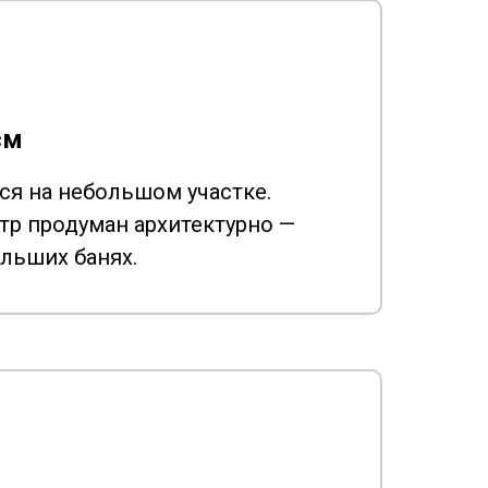
см
ся на небольшом участке.
р продуман архитектурно —
ольших банях.