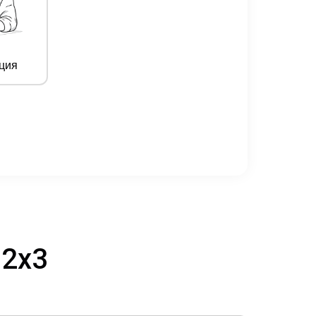
ция
 2х3